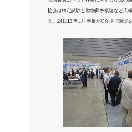
協会は検定試験と動物葬祭概論など広
又、24日13時に理事長がC会場で講演