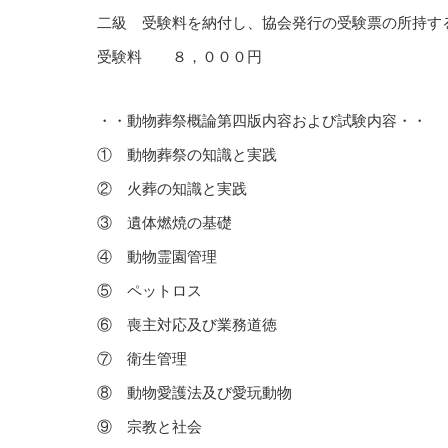
二級 受験料を納付し、協会発行の受験票の所持す
受験料 ８，０００円
・・動物葬祭概論第四版内容および試験内容・・
① 動物葬祭の知識と実践
② 火葬の知識と実践
③ 遺体燃焼の基礎
④ 動物霊園管理
⑤ ペットロス
⑥ 喪主対応及び業務道徳
⑦ 衛生管理
⑧ 動物愛護法及び愛玩動物
⑨ 宗教と社会