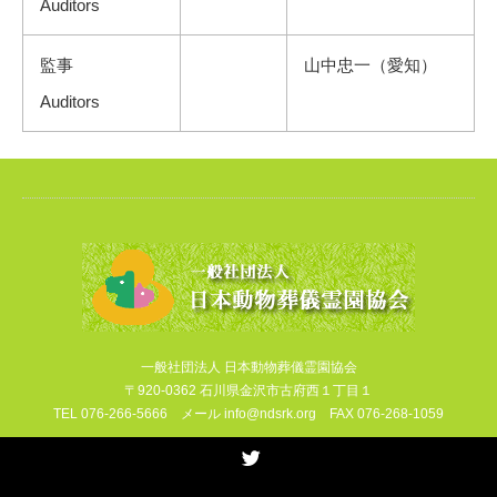
Auditors
監事
山中忠一（愛知）
Auditors
一般社団法人 日本動物葬儀霊園協会
〒920-0362 石川県金沢市古府西１丁目１
TEL 076-266-5666 メール info@ndsrk.org FAX 076-268-1059
Twitter