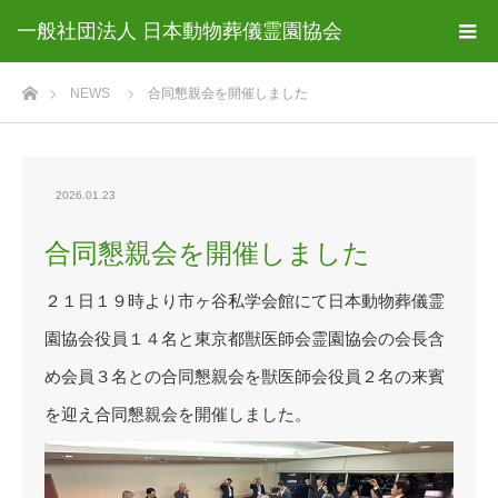
一般社団法人 日本動物葬儀霊園協会
ホーム
NEWS
合同懇親会を開催しました
2026.01.23
合同懇親会を開催しました
２１日１９時より市ヶ谷私学会館にて日本動物葬儀霊
園協会役員１４名と東京都獣医師会霊園協会の会長含
め会員３名との合同懇親会を獣医師会役員２名の来賓
を迎え合同懇親会を開催しました。