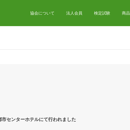
協会について
法人会員
検定試験
商品
町都市センターホテルにて行われました