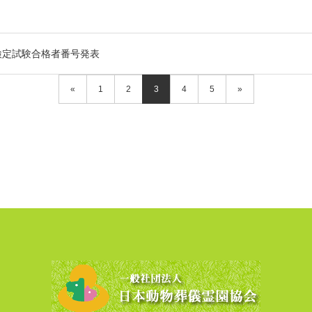
ー検定試験合格者番号発表
«
1
2
3
4
5
»